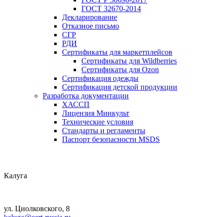
ГОСТ 32670-2014
Декларирование
Отказное письмо
СГР
РДИ
Сертификаты для маркетплейсов
Сертификаты для Wildberries
Сертификаты для Ozon
Сертификация одежды
Сертификация детской продукции
Разработка документации
ХАССП
Лицензия Минкульт
Технические условия
Стандарты и регламенты
Паспорт безопасности MSDS
Калуга
ул. Циолковского, 8