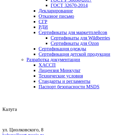
ГОСТ 32670-2014
Декларирование
Отказное письмо
СГР
РДИ
Сертификаты для маркетплейсов
Сертификаты для Wildberries
Сертификаты для Ozon
Сертификация одежды
Сертификация детской продукции
Разработка документации
ХАССП
Лицензия Минкульт
Технические условия
Стандарты и регламенты
Паспорт безопасности MSDS
Калуга
ул. Циолковского, 8