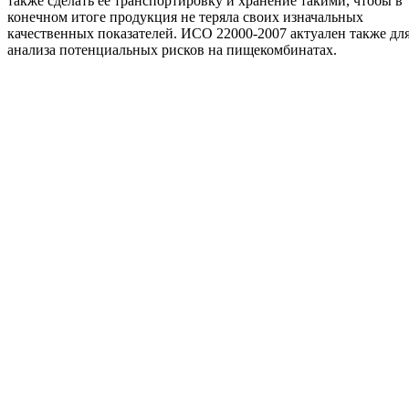
также сделать ее транспортировку и хранение такими, чтобы в
конечном итоге продукция не теряла своих изначальных
качественных показателей. ИСО 22000-2007 актуален также дл
анализа потенциальных рисков на пищекомбинатах.