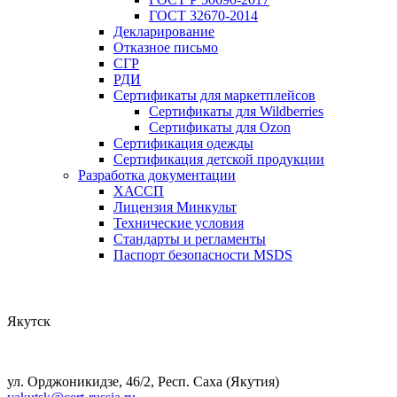
ГОСТ 32670-2014
Декларирование
Отказное письмо
СГР
РДИ
Сертификаты для маркетплейсов
Сертификаты для Wildberries
Сертификаты для Ozon
Сертификация одежды
Сертификация детской продукции
Разработка документации
ХАССП
Лицензия Минкульт
Технические условия
Стандарты и регламенты
Паспорт безопасности MSDS
Якутск
ул. Орджоникидзе, 46/2, Респ. Саха (Якутия)