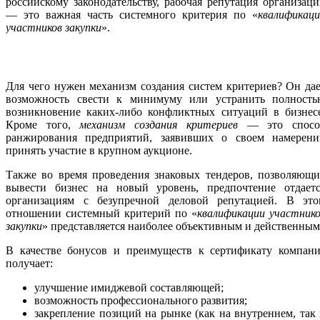
российскому законодательству, рабочая репутация организац
— это важная часть системного критерия по «
квалификац
участников закупки
».
Для чего нужен механизм создания систем критериев? Он да
возможность свести к минимуму или устранить полность
возникновение каких-либо конфликтных ситуаций в бизнесе
Кроме того,
механизм создания критериев
— это спосо
ранжирования предприятий, заявивших о своем намерени
принять участие в крупном аукционе.
Также во время проведения знаковых тендеров, позволяющи
вывести бизнес на новый уровень, предпочтение отдаетс
организациям с безупречной деловой репутацией. В это
отношении системный критерий по «
квалификации участник
закупки
» представляется наиболее объективным и действенным
В качестве бонусов и преимуществ к сертификату компани
получает:
улучшение имиджевой составляющей;
возможность профессионального развития;
закрепление позиций на рынке (как на внутреннем, так