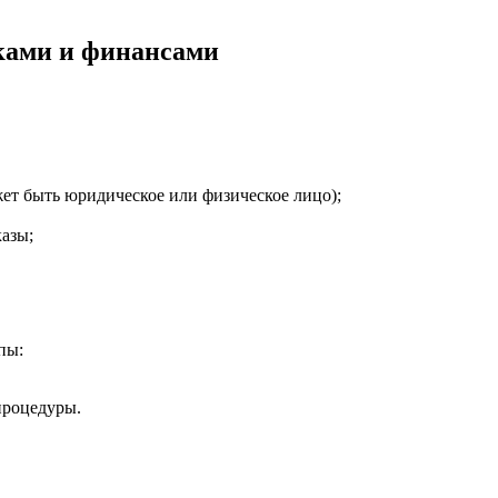
ками и финансами
ет быть юридическое или физическое лицо);
азы;
пы:
процедуры.