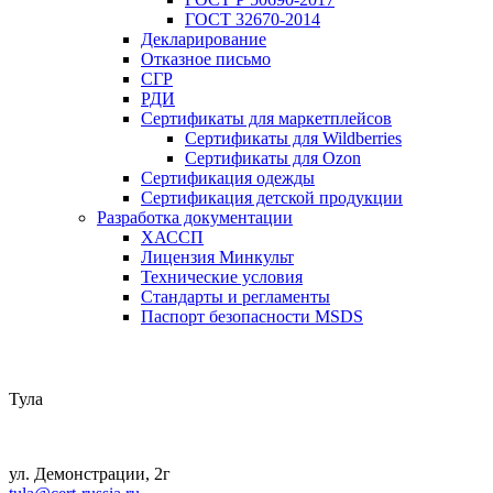
ГОСТ 32670-2014
Декларирование
Отказное письмо
СГР
РДИ
Сертификаты для маркетплейсов
Сертификаты для Wildberries
Сертификаты для Ozon
Сертификация одежды
Сертификация детской продукции
Разработка документации
ХАССП
Лицензия Минкульт
Технические условия
Стандарты и регламенты
Паспорт безопасности MSDS
Тула
ул. Демонстрации, 2г