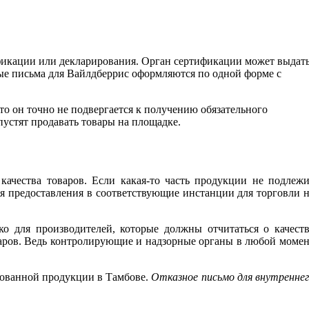
тификации или декларирования. Орган сертификации может выдат
ые письма для Вайлдберрис оформляются по одной форме с
о он точно не подвергается к получению обязательного
пустят продавать товары на площадке.
ества товаров. Если какая-то часть продукции не подлежи
ля предоставления в соответствующие инстанции для торговли 
ко для производителей, которые должны отчитаться о качест
варов. Ведь контролирующие и надзорные органы в любой моме
рованной продукции в Тамбове.
Отказное письмо для внутренне