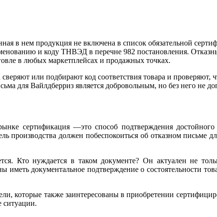
ленная в нем продукция не включена в список обязательной сер
именованию и коду ТНВЭД в перечне 982 постановления. Отказн
говле в любых маркетплейсах и продажных точках.
сверяют или подбирают код соответствия товара и проверяют, чт
ьма для Вайлдберриз является добровольным, но без него не до
е сертификация —это способ подтверждения достойного кач
тель производства должен побеспокоиться об отказном письме д
тся. Кто нуждается в таком документе? Он актуален не толь
ны иметь документальное подтверждение о состоятельности то
ели, которые также заинтересованы в приобретении сертифици
 ситуации.