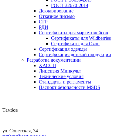
ГОСТ 32670-2014
Декларирование
Отказное письмо
СГР
РДИ
Сертификаты для маркетплейсов
Сертификаты для Wildberries
Сертификаты для Ozon
Сертификация одежды
Сертификация детской продукции
Разработка документации
ХАССП
Лицензия Минкульт
Технические условия
Стандарты и регламенты
Паспорт безопасности MSDS
Тамбов
ул. Советская, 34