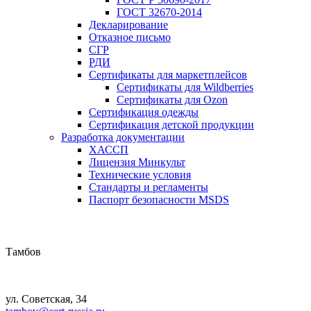
ГОСТ 32670-2014
Декларирование
Отказное письмо
СГР
РДИ
Сертификаты для маркетплейсов
Сертификаты для Wildberries
Сертификаты для Ozon
Сертификация одежды
Сертификация детской продукции
Разработка документации
ХАССП
Лицензия Минкульт
Технические условия
Стандарты и регламенты
Паспорт безопасности MSDS
Тамбов
ул. Советская, 34