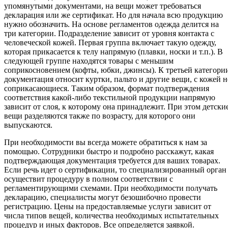
упомянутыми документами, на вещи может требоваться
декларация или же сертификат. Но для начала всю продукцию
нужно обозначить. На основе регламентов одежда делится на
три категории. Подразделение зависит от уровня контакта с
человеческой кожей. Первая группа включает такую одежду,
которая прикасается к телу напрямую (плавки, носки и т.п.). В
следующей группе находятся товары с меньшим
соприкосновением (кофты, юбки, джинсы). К третьей категори
документация относит куртки, пальто и другие вещи, с кожей н
соприкасающиеся. Таким образом, формат подтверждения
соответствия какой-либо текстильной продукции напрямую
зависит от слоя, к которому она принадлежит. При этом детски
вещи разделяются также по возрасту, для которого они
выпускаются.
При необходимости вы всегда можете обратиться к нам за
помощью. Сотрудники быстро и подробно расскажут, какая
подтверждающая документация требуется для ваших товарах.
Если речь идет о сертификации, то специализированный орган
осуществит процедуру в полном соответствии с
регламентирующими схемами. При необходимости получать
декларацию, специалисты могут безошибочно провести
регистрацию. Цены на предоставляемые услуги зависит от
числа типов вещей, количества необходимых испытательных
процедур и иных факторов. Все определяется заявкой.