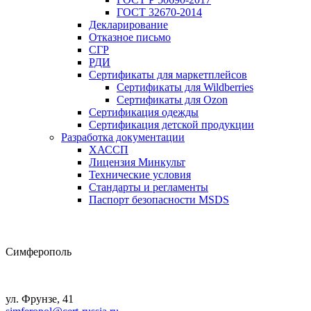
ГОСТ 32670-2014
Декларирование
Отказное письмо
СГР
РДИ
Сертификаты для маркетплейсов
Сертификаты для Wildberries
Сертификаты для Ozon
Сертификация одежды
Сертификация детской продукции
Разработка документации
ХАССП
Лицензия Минкульт
Технические условия
Стандарты и регламенты
Паспорт безопасности MSDS
Симферополь
ул. Фрунзе, 41