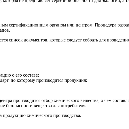
торая не представляет серьезной опасности для экологии, а так
ым сертификационным органом или центром. Процедура разрабо
апов.
тся список документов, которые следует собрать для проведен
цию о его составе;
дарт, по которому производится продукция;
нтра производится отбор химического вещества, о чем составля
ие безопасности вещества для потребителя.
на продукцию химического производства.