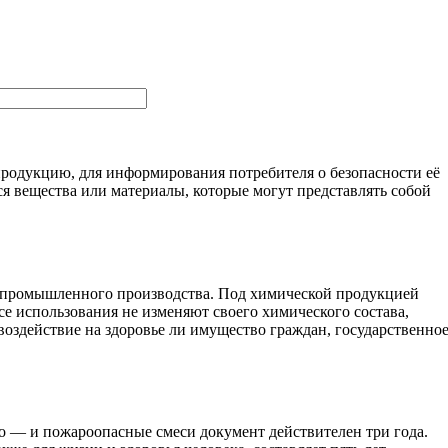
одукцию, для информирования потребителя о безопасности её
 вещества или материалы, которые могут представлять собой
од промышленного производства. Под химической продукцией
ссе использования не изменяют своего химического состава,
воздействие на здоровье ли имущество граждан, государственно
о — и пожароопасные смеси документ действителен три года.