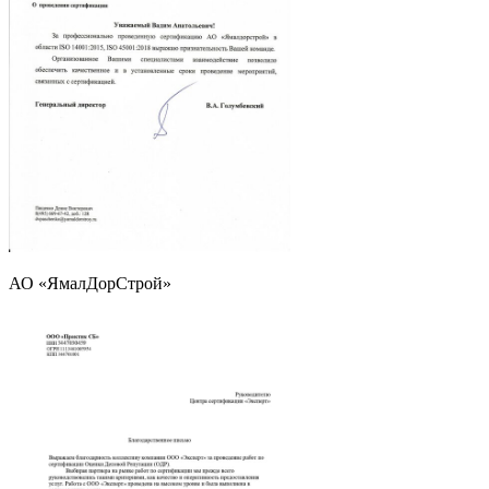
АО «ЯмалДорСтрой»