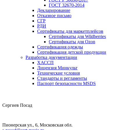
ГОСТ 32670-2014
Декларирование
Отказное письмо
СГР
РДИ
Сертификаты для маркетплейсов
Сертификаты для Wildberries
Сертификаты для Ozon
Сертификация одежды
Сертификация детской продукции
Разработка документации
ХАССП
Лицензия Минкульт
Технические условия
Стандарты и регламенты
Паспорт безопасности MSDS
Сергиев Посад
Пионерская ул., 6, Московская обл.