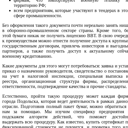
фирмам, что импортируют военную технику н
территорию РФ;
всем предприятиям, которые участвуют в тендерах в эт
сфере промышленности.
Без оформления такого документа почти нереально занять ни
в оборонно-промышленном секторе страны. Кроме того, бе
этой бумаги никак не получить лицензию ВВТ. В свою очеред
к преимуществам можно отнести получение доступа к крупн
государственным договорам, привлечь инвесторов и выгодн
партнеров, а также получить доступ к актуальному сейча
военному кредитованию.
Какие документы для этого могут потребоваться: заявка и уста
приказ о назначении руководителя, свидетельство о постанов
на учет в налоговой инспекции, специальная выписка и
реестра, организационная структура фирмы, распределени
ответственности, подтверждение качества и прочие стандарты.
Естественно, пройти такую процедуру может каждая фирм
города Подольска, которая ведет деятельность в рамках данн
отрасли. Подготовив полный пакет бумаг, можно обратиться
нам за помощью. Мы изучим специфику предприятия 
подскажем алгоритм действий, что поможет достойн
выдержать всю процедуру. Как известно, купить сертификат 
фиксированной стоимости не поучится, и проверка того ил