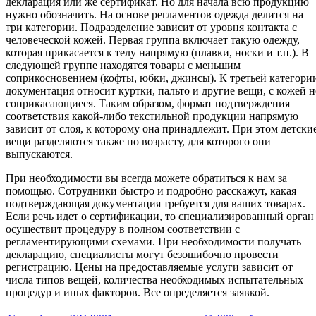
декларация или же сертификат. Но для начала всю продукцию
нужно обозначить. На основе регламентов одежда делится на
три категории. Подразделение зависит от уровня контакта с
человеческой кожей. Первая группа включает такую одежду,
которая прикасается к телу напрямую (плавки, носки и т.п.). В
следующей группе находятся товары с меньшим
соприкосновением (кофты, юбки, джинсы). К третьей категори
документация относит куртки, пальто и другие вещи, с кожей н
соприкасающиеся. Таким образом, формат подтверждения
соответствия какой-либо текстильной продукции напрямую
зависит от слоя, к которому она принадлежит. При этом детски
вещи разделяются также по возрасту, для которого они
выпускаются.
При необходимости вы всегда можете обратиться к нам за
помощью. Сотрудники быстро и подробно расскажут, какая
подтверждающая документация требуется для ваших товарах.
Если речь идет о сертификации, то специализированный орган
осуществит процедуру в полном соответствии с
регламентирующими схемами. При необходимости получать
декларацию, специалисты могут безошибочно провести
регистрацию. Цены на предоставляемые услуги зависит от
числа типов вещей, количества необходимых испытательных
процедур и иных факторов. Все определяется заявкой.