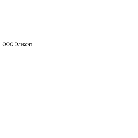
ООО Элеконт