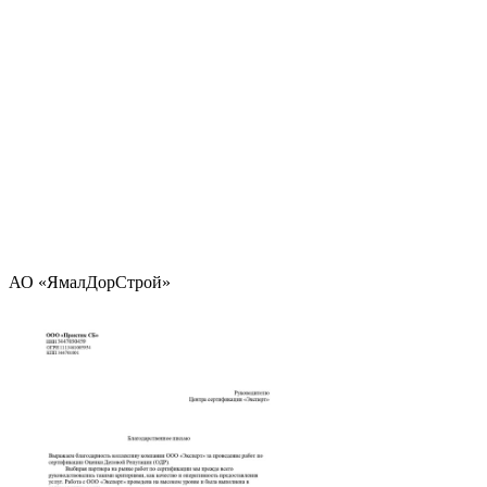
АО «ЯмалДорСтрой»