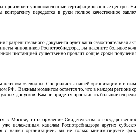
ры производят уполномоченные сертифицированные центры. На
ы контрагенту передается в руки полное качественное закл
ия разрешительного документа будет ваша самостоятельная ак
бинеты чиновников Роспотребнадзора, вы накопите большое ко
венной инстанцией существенно продлит общие сроки получения 
м центром очевидны. Специалисты нашей организации в оптим
вом РФ. Важным моментом остается то, что в каждом регионе 
жных допусков. Вам не придется простаивать большие очереди 
ся в Москве, то оформление Свидетельства о государственно
уже налаженным каналам Роспотребнадзора других субъекто
ая с нашей организацией, вы не только минимизируете фин