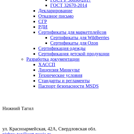
ГОСТ 32670-2014
Декларирование
Отказное письмо
СГР
РДИ
Сертификаты для маркетплейсов
Сертификаты для Wildberries
Сертификаты для Ozon
Сертификация одежды
Сертификация детской продукции
Разработка документации
ХАССП
Лицензия Минкульт
Технические условия
Стандарты и регламенты
Паспорт безопасности MSDS
Нижний Тагил
ул. Красноармейская, 42А, Свердловская обл.