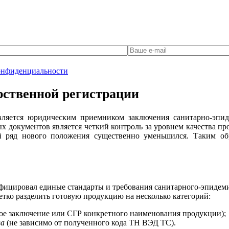
онфиденциальности
арственной регистрации
вляется юридическим приемником заключения санитарно-эпид
х документов является четкий контроль за уровнем качества пр
 ряд нового положения существенно уменьшился. Таким обр
фицировал единые стандарты и требования санитарного-эпидем
етко разделить готовую продукцию на несколько категорий:
ое заключение или СГР конкретного наименования продукции);
ва
(не зависимо от полученного кода ТН ВЭД ТС).