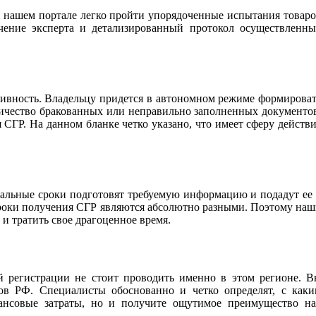
 нашем портале легко пройти упорядоченные испытания товар
ючение эксперта и детализированный протокол осуществленн
тивность. Владельцу придется в автономном режиме формирова
личество бракованных или неправильно заполненных документо
СГР. На данном бланке четко указано, что имеет сферу действ
альные сроки подготовят требуемую информацию и подадут ее
сроки получения СГР являются абсолютно разными. Поэтому на
и тратить свое драгоценное время.
й регистрации не стоит проводить именно в этом регионе. 
в РФ. Специалисты обоснованно и четко определят, с каки
ансовые затраты, но и получите ощутимое преимущество на