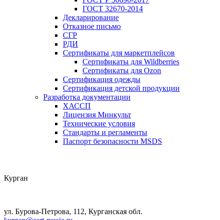
ГОСТ 32670-2014
Декларирование
Отказное письмо
СГР
РДИ
Сертификаты для маркетплейсов
Сертификаты для Wildberries
Сертификаты для Ozon
Сертификация одежды
Сертификация детской продукции
Разработка документации
ХАССП
Лицензия Минкульт
Технические условия
Стандарты и регламенты
Паспорт безопасности MSDS
Курган
ул. Бурова-Петрова, 112, Курганская обл.