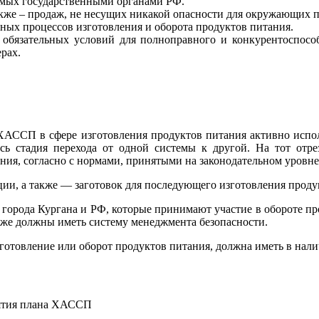
емых государственными органами РФ.
кже – продаж, не несущих никакой опасности для окружающих п
ных процессов изготовления и оборота продуктов питания.
 обязательных условий для полноправного и конкурентоспосо
рах.
 ХАССП в сфере изготовления продуктов питания активно исп
сь стадия перехода от одной системы к другой. На тот отре
ния, согласно с нормами, принятыми на законодательном уровне
ции, а также — заготовок для последующего изготовления проду
 города Кургана и РФ, которые принимают участие в обороте пр
акже должны иметь систему менеджмента безопасности.
изготовление или оборот продуктов питания, должна иметь в н
риятия плана ХАССП