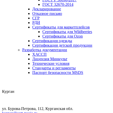
ГОСТ 32670-2014
Декларирование
Отказное письмо
СГР
РДИ
Сертификаты для маркетплейсов
Сертификаты для Wildberries
Сертификаты для Ozon
Сертификация одежды
Сертификация детской продукции
Разработка документации
ХАССП
Лицензия Минкульт
Технические условия
Стандарты и регламенты
Паспорт безопасности MSDS
Курган
ул. Бурова-Петрова, 112, Курганская обл.