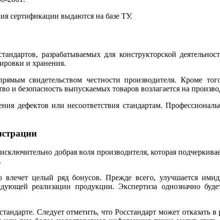
ия сертификации выдаются на базе ТУ.
андартов, разрабатываемых для конструкторской деятельност
ировки и хранения.
прямым свидетельством честности производителя. Кроме тог
ство и безопасность выпускаемых товаров возлагается на произво
жения дефектов или несоответствия стандартам. Профессиона
истрации
 исключительно добрая воля производителя, которая подчеркивае
.
о влечет целый ряд бонусов. Прежде всего, улучшается имид
едующей реализации продукции. Экспертиза однозначно будет
андарте. Следует отметить, что Росстандарт может отказать в 