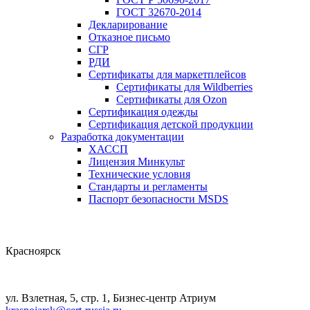
ГОСТ 32670-2014
Декларирование
Отказное письмо
СГР
РДИ
Сертификаты для маркетплейсов
Сертификаты для Wildberries
Сертификаты для Ozon
Сертификация одежды
Сертификация детской продукции
Разработка документации
ХАССП
Лицензия Минкульт
Технические условия
Стандарты и регламенты
Паспорт безопасности MSDS
Красноярск
ул. Взлетная, 5, стр. 1, Бизнес-центр Атриум