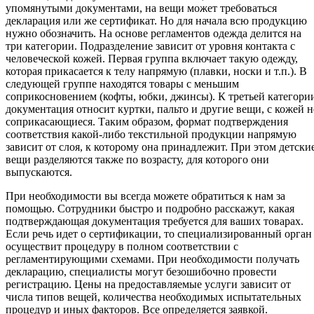
упомянутыми документами, на вещи может требоваться
декларация или же сертификат. Но для начала всю продукцию
нужно обозначить. На основе регламентов одежда делится на
три категории. Подразделение зависит от уровня контакта с
человеческой кожей. Первая группа включает такую одежду,
которая прикасается к телу напрямую (плавки, носки и т.п.). В
следующей группе находятся товары с меньшим
соприкосновением (кофты, юбки, джинсы). К третьей категори
документация относит куртки, пальто и другие вещи, с кожей н
соприкасающиеся. Таким образом, формат подтверждения
соответствия какой-либо текстильной продукции напрямую
зависит от слоя, к которому она принадлежит. При этом детски
вещи разделяются также по возрасту, для которого они
выпускаются.
При необходимости вы всегда можете обратиться к нам за
помощью. Сотрудники быстро и подробно расскажут, какая
подтверждающая документация требуется для ваших товарах.
Если речь идет о сертификации, то специализированный орган
осуществит процедуру в полном соответствии с
регламентирующими схемами. При необходимости получать
декларацию, специалисты могут безошибочно провести
регистрацию. Цены на предоставляемые услуги зависит от
числа типов вещей, количества необходимых испытательных
процедур и иных факторов. Все определяется заявкой.