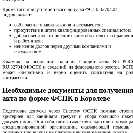
Кроме того присутствие такого допуска ФСП0-З2704.04
подтверждает:
соблюдение правил законов и регламентов;
присутствие в штате квалифицированных специалистов;
добросовестное отношение своим обязательства правлен
и работников;
неимение долгов перед другими компаниями и
государством.
Заказчик на основании наличия Свидетельства No РОС
RU.З2704.04ФСП0 и сведений из федерального реестра ФСП
может оперативно и верно оценить соискателя на рол
контрагента.
Необходимые документы для получени
акта по форме ФСПК в Королеве
Подготовка допуска через Систему ФСПК помимо строги
критериев для кандидата требует и сбора большого пакет
документации. Они собираются самостоятельно или с помощ
специализированной организации, оказывающей помощь 
подобных процедурах на платной или безвозмездной основе.