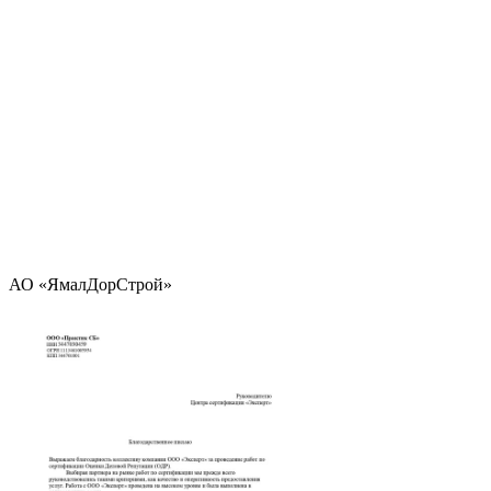
АО «ЯмалДорСтрой»