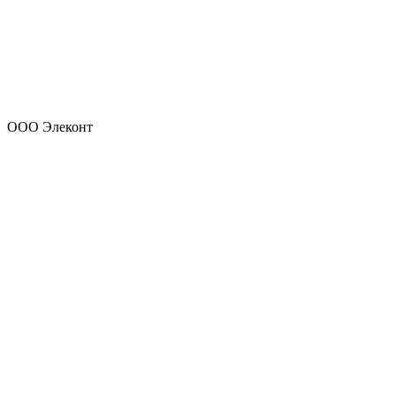
ООО Элеконт