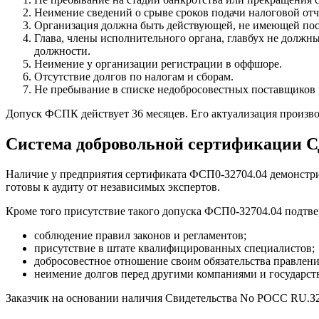
Неимение сведений о срыве сроков подачи налоговой отч
Организация должна быть действующей, не имеющей пос
Глава, члены исполнительного органа, главбух не должн
должности.
Неимение у организации регистрации в оффшоре.
Отсутствие долгов по налогам и сборам.
Не пребывание в списке недобросовестных поставщиков ра
Допуск ФСПК действует 36 месяцев. Его актуализация произво
Система добровольной сертификации
Наличие у предприятия сертификата ФСП0-З2704.04 демонстр
готовы к аудиту от независимых экспертов.
Кроме того присутствие такого допуска ФСП0-З2704.04 подтве
соблюдение правил законов и регламентов;
присутствие в штате квалифицированных специалистов;
добросовестное отношение своим обязательства правлени
неимение долгов перед другими компаниями и государст
Заказчик на основании наличия Свидетельства No РОСС RU.З2