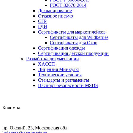
ГОСТ 32670-2014
Декларирование
Отказное письмо
СГР
РДИ
Сертификаты для маркетплейсов
Сертификаты для Wildberries
Сертификаты для Ozon
Сертификация одежды
Сертификация детской продукции
Разработка документации
ХАССП
Лицензия Минкульт
Технические условия
Стандарты и регламенты
Паспорт безопасности MSDS
Коломна
пр. Окский, 23, Московская обл.