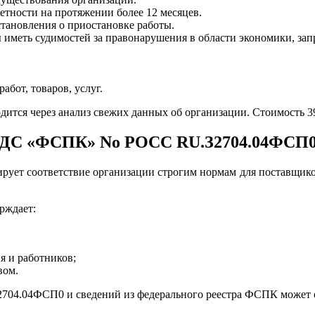
етности на протяжении более 12 месяцев.
тановления о приостановке работы.
ы иметь судимостей за правонарушения в области экономики, за
бот, товаров, услуг.
дится через анализ свежих данных об организации. Стоимость 39
 СДС «ФСПК» No РОСС RU.З2704.04ФСП
ирует соответствие организации строгим нормам для поставщи
рждает:
я и работников;
вом.
704.04ФСП0 и сведений из федерального реестра ФСПК может оп