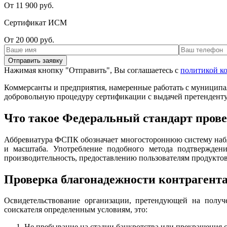
От 11 900 руб.
Сертификат ИСМ
От 20 000 руб.
Нажимая кнопку "Отправить", Вы соглашаетесь с
политикой к
Коммерсанты и предприятия, намеренные работать с муниципаль
добровольную процедуру сертификации с выдачей претендент
Что такое Федеральный стандарт про
Аббревиатура ФСПК обозначает многостороннюю систему набл
и масштаба. Употребление подобного метода подтверждени
производительность, предоставлению пользователям продуктов 
Проверка благонадежности контрагент
Освидетельствование организации, претендующей на получе
соискателя определенным условиям, это:
Не пребывание на стадии банкротства или прекращения 