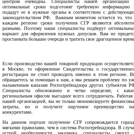
центром очевидны. Специалисты нашей организации 
оптимальные сроки подготовят требуемую информацию 
подадут ее в нужные органы в соответствии с действующи
законодательством РФ. Важным моментом остается то, что 
каждом регионе сроки получения СГР являются абсолютн
разными. Поэтому наши специалисты подберут оптимальны
вариант для оформления нужных допусков. Вам не придетс
простаивать большие очереди и тратить свое драгоценное врем
Если производство вашей товарной продукции осуществляет
в Москве, то оформление Свидетельства о государственно
регистрации не стоит проводить именно в этом регионе. В
обращаетесь за помощью к нам, а мы решаем проблему по у
налаженным каналам Роспотребнадзора других субъектов РФ
Специалисты обоснованно и четко определят, с каки
региональным офисом выгоднее всего сотрудничать. Работая
нашей организацией, вы не только минимизируете финансов
затраты, но и получите ощутимое преимущество на
конкурентами.
На данном портале получение СГР сопровождается горазд
мягкими правилами, чем в система Роспотребнадзора. В случ
острой необходимости заказчика, специалисты смогут 