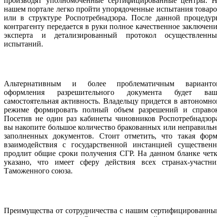
производят уполномоченные сертифицированные центры. Н
нашем портале легко пройти упорядоченные испытания товар
или в структуре Роспотребнадзора. После данной процедур
контрагенту передается в руки полное качественное заключен
эксперта и детализированный протокол осуществленны
испытаний.
Альтернативным и более проблематичным варианто
оформления разрешительного документа будет ваш
самостоятельная активность. Владельцу придется в автономн
режиме формировать полный объем разрешений и справок
Посетив не один раз кабинеты чиновников Роспотребнадзор
вы накопите большое количество бракованных или неправиль
заполненных документов. Стоит отметить, что такая форм
взаимодействия с государственной инстанцией существенн
продлит общие сроки получения СГР. На данном бланке чет
указано, что имеет сферу действия всех странах-участни
Таможенного союза.
Преимущества от сотрудничества с нашим сертифицированны