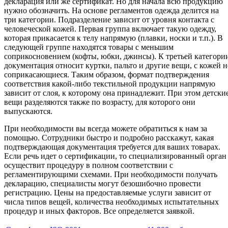
декларация или же сертификат. Но для начала всю продукцию
нужно обозначить. На основе регламентов одежда делится на
три категории. Подразделение зависит от уровня контакта с
человеческой кожей. Первая группа включает такую одежду,
которая прикасается к телу напрямую (плавки, носки и т.п.). В
следующей группе находятся товары с меньшим
соприкосновением (кофты, юбки, джинсы). К третьей категори
документация относит куртки, пальто и другие вещи, с кожей н
соприкасающиеся. Таким образом, формат подтверждения
соответствия какой-либо текстильной продукции напрямую
зависит от слоя, к которому она принадлежит. При этом детски
вещи разделяются также по возрасту, для которого они
выпускаются.
При необходимости вы всегда можете обратиться к нам за
помощью. Сотрудники быстро и подробно расскажут, какая
подтверждающая документация требуется для ваших товарах.
Если речь идет о сертификации, то специализированный орган
осуществит процедуру в полном соответствии с
регламентирующими схемами. При необходимости получать
декларацию, специалисты могут безошибочно провести
регистрацию. Цены на предоставляемые услуги зависит от
числа типов вещей, количества необходимых испытательных
процедур и иных факторов. Все определяется заявкой.