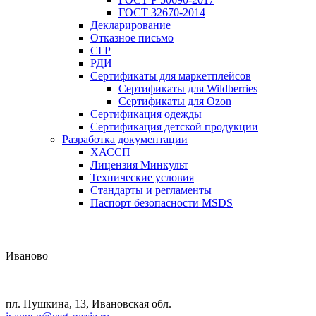
ГОСТ 32670-2014
Декларирование
Отказное письмо
СГР
РДИ
Сертификаты для маркетплейсов
Сертификаты для Wildberries
Сертификаты для Ozon
Сертификация одежды
Сертификация детской продукции
Разработка документации
ХАССП
Лицензия Минкульт
Технические условия
Стандарты и регламенты
Паспорт безопасности MSDS
Иваново
пл. Пушкина, 13, Ивановская обл.