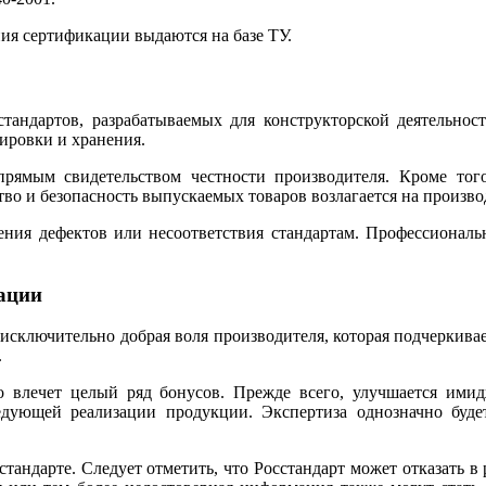
ия сертификации выдаются на базе ТУ.
андартов, разрабатываемых для конструкторской деятельност
ировки и хранения.
прямым свидетельством честности производителя. Кроме тог
ство и безопасность выпускаемых товаров возлагается на произво
жения дефектов или несоответствия стандартам. Профессиона
рации
 исключительно добрая воля производителя, которая подчеркивае
.
о влечет целый ряд бонусов. Прежде всего, улучшается имид
едующей реализации продукции. Экспертиза однозначно будет
андарте. Следует отметить, что Росстандарт может отказать в 