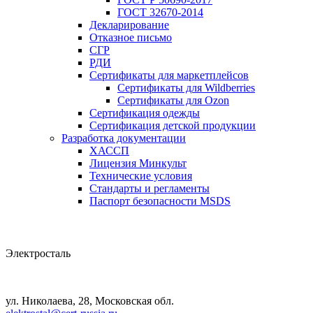
ГОСТ 32670-2014
Декларирование
Отказное письмо
СГР
РДИ
Сертификаты для маркетплейсов
Сертификаты для Wildberries
Сертификаты для Ozon
Сертификация одежды
Сертификация детской продукции
Разработка документации
ХАССП
Лицензия Минкульт
Технические условия
Стандарты и регламенты
Паспорт безопасности MSDS
Электросталь
ул. Николаева, 28, Московская обл.