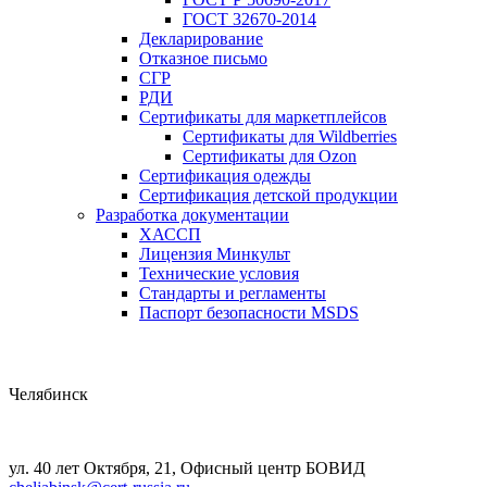
ГОСТ 32670-2014
Декларирование
Отказное письмо
СГР
РДИ
Сертификаты для маркетплейсов
Сертификаты для Wildberries
Сертификаты для Ozon
Сертификация одежды
Сертификация детской продукции
Разработка документации
ХАССП
Лицензия Минкульт
Технические условия
Стандарты и регламенты
Паспорт безопасности MSDS
Челябинск
ул. 40 лет Октября, 21, Офисный центр БОВИД