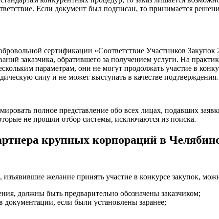
тветствие. Если документ был подписан, то принимается решени
обровольной сертификации «Соответствие Участников Закупок 
аний заказчика, обратившего за получением услуги. На практи
ескольким параметрам, они не могут продолжать участие в конку
идическую силу и не может выступать в качестве подтверждения.
ровать полное представление обо всех лицах, подавших заявки.
оторые не прошли отбор системы, исключаются из поиска.
артнера крупных корпораций в Челябин
, изъявившие желание принять участие в конкурсе закупок, мож
ения, должны быть предварительно обозначены заказчиком;
 документации, если были установлены заранее;