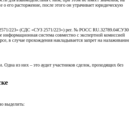
е о его расторжение, после этого он утрачивает юридическую
2571/223» (СДС «СУЗ 2571/223») рег. № РОСС RU.З2789.04СУЗ0 
ке информационная система совместно с экспертной комиссией
рсе, в случае прохождения накладывается запрет на налаживани
 Одна из них – это аудит участников сделок, проходящих без
ске
но выделить: