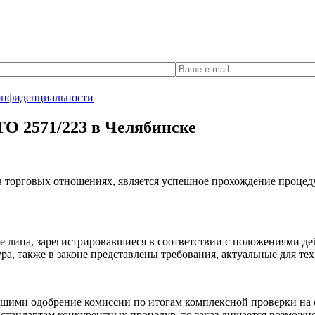
онфиденциальности
ТО 2571/223 в Челябинске
торговых отношениях, является успешное прохождение процедур
е лица, зарегистрировавшиеся в соответствии с положениями де
, также в законе представлены требования, актуальные для тех, 
ими одобрение комиссии по итогам комплексной проверки на со
 стандартам конкурентных процедур, то заказ лишается возможно