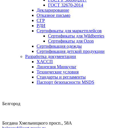
ГОСТ 32670-2014
Декларирование
Отказное письмо
СГР
РДИ
Сертификаты для маркетплейсов
Сертификаты для Wildberries
Сертификаты для Ozon
Сертификация одежды
Сертификация детской продукции
Разработка документации
ХАССП
Лицензия Минкульт
Технические условия
Стандарты и регламенты
Паспорт безопасности MSDS
Белгород
Богдана Хмельницкого просп., 58А