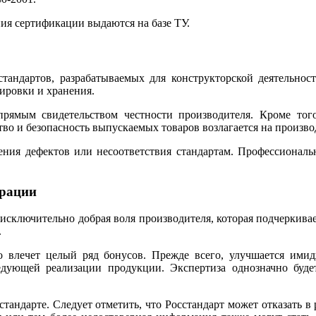
ия сертификации выдаются на базе ТУ.
андартов, разрабатываемых для конструкторской деятельност
ировки и хранения.
прямым свидетельством честности производителя. Кроме тог
ство и безопасность выпускаемых товаров возлагается на произво
жения дефектов или несоответствия стандартам. Профессиона
трации
 исключительно добрая воля производителя, которая подчеркивае
.
о влечет целый ряд бонусов. Прежде всего, улучшается имид
едующей реализации продукции. Экспертиза однозначно будет
андарте. Следует отметить, что Росстандарт может отказать в 