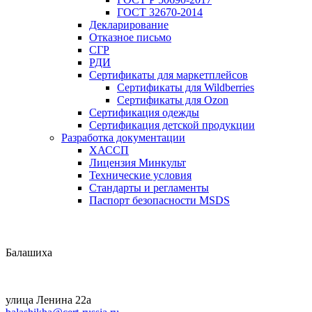
ГОСТ 32670-2014
Декларирование
Отказное письмо
СГР
РДИ
Сертификаты для маркетплейсов
Сертификаты для Wildberries
Сертификаты для Ozon
Сертификация одежды
Сертификация детской продукции
Разработка документации
ХАССП
Лицензия Минкульт
Технические условия
Стандарты и регламенты
Паспорт безопасности MSDS
Балашиха
улица Ленина 22a