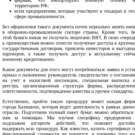
фирмам, что импортируют военную технику н
территорию РФ;
всем предприятиям, которые участвуют в тендерах в эт
сфере промышленности.
Без оформления такого документа почти нереально занять ни
в оборонно-промышленном секторе страны. Кроме того, бе
этой бумаги никак не получить лицензию ВВТ. В свою очеред
к преимуществам можно отнести получение доступа к крупн
государственным договорам, привлечь инвесторов и выгодн
партнеров, а также получить доступ к актуальному сейча
военному кредитованию.
Какие документы для этого могут потребоваться: заявка и уста
приказ о назначении руководителя, свидетельство о постанов
на учет в налоговой инспекции, специальная выписка и
реестра, организационная структура фирмы, распределени
ответственности, подтверждение качества и прочие стандарты.
Естественно, пройти такую процедуру может каждая фирм
города Балашихи, которая ведет деятельность в рамках данн
отрасли. Подготовив полный пакет бумаг, можно обратиться
нам за помощью. Мы изучим специфику предприятия 
подскажем алгоритм действий, что поможет достойн
выдержать всю процедуру. Как известно, купить сертификат 
фиксированной стоимости не поучится, и проверка того ил