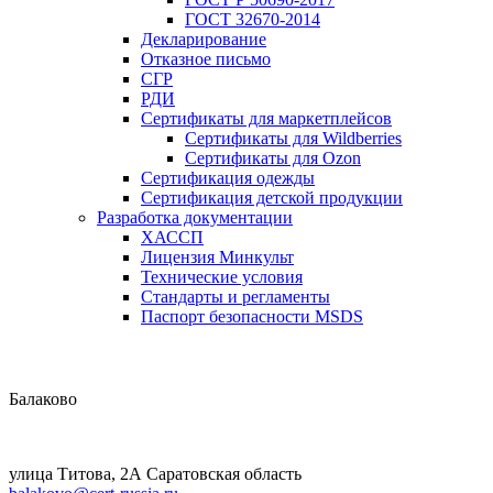
ГОСТ 32670-2014
Декларирование
Отказное письмо
СГР
РДИ
Сертификаты для маркетплейсов
Сертификаты для Wildberries
Сертификаты для Ozon
Сертификация одежды
Сертификация детской продукции
Разработка документации
ХАССП
Лицензия Минкульт
Технические условия
Стандарты и регламенты
Паспорт безопасности MSDS
Балаково
улица Титова, 2А Саратовская область