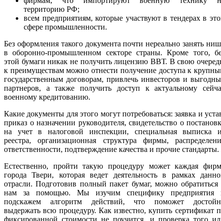
фирмам, что импортируют военную технику н
территорию РФ;
всем предприятиям, которые участвуют в тендерах в эт
сфере промышленности.
Без оформления такого документа почти нереально занять ни
в оборонно-промышленном секторе страны. Кроме того, бе
этой бумаги никак не получить лицензию ВВТ. В свою очеред
к преимуществам можно отнести получение доступа к крупн
государственным договорам, привлечь инвесторов и выгодн
партнеров, а также получить доступ к актуальному сейча
военному кредитованию.
Какие документы для этого могут потребоваться: заявка и уста
приказ о назначении руководителя, свидетельство о постанов
на учет в налоговой инспекции, специальная выписка и
реестра, организационная структура фирмы, распределени
ответственности, подтверждение качества и прочие стандарты.
Естественно, пройти такую процедуру может каждая фирм
города Твери, которая ведет деятельность в рамках данно
отрасли. Подготовив полный пакет бумаг, можно обратиться
нам за помощью. Мы изучим специфику предприятия 
подскажем алгоритм действий, что поможет достойн
выдержать всю процедуру. Как известно, купить сертификат 
фиксированной стоимости не поучится, и проверка того ил