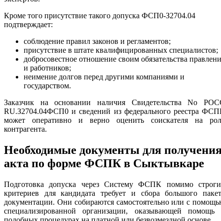
Кроме того присутствие такого допуска ФСП0-З2704.04
подтверждает:
соблюдение правил законов и регламентов;
присутствие в штате квалифицированных специалистов;
добросовестное отношение своим обязательства правлен
и работников;
неимение долгов перед другими компаниями и
государством.
Заказчик на основании наличия Свидетельства No РОС
RU.З2704.04ФСП0 и сведений из федерального реестра ФСП
может оперативно и верно оценить соискателя на рол
контрагента.
Необходимые документы для получени
акта по форме ФСПК в Сыктывкаре
Подготовка допуска через Систему ФСПК помимо строги
критериев для кандидата требует и сбора большого пакет
документации. Они собираются самостоятельно или с помощ
специализированной организации, оказывающей помощь 
подобных процедурах на платной или безвозмездной основе.