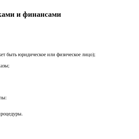
ками и финансами
ет быть юридическое или физическое лицо);
азы;
пы:
процедуры.