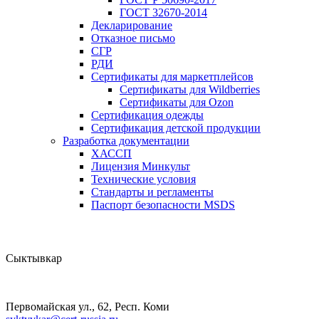
ГОСТ 32670-2014
Декларирование
Отказное письмо
СГР
РДИ
Сертификаты для маркетплейсов
Сертификаты для Wildberries
Сертификаты для Ozon
Сертификация одежды
Сертификация детской продукции
Разработка документации
ХАССП
Лицензия Минкульт
Технические условия
Стандарты и регламенты
Паспорт безопасности MSDS
Сыктывкар
Первомайская ул., 62, Респ. Коми