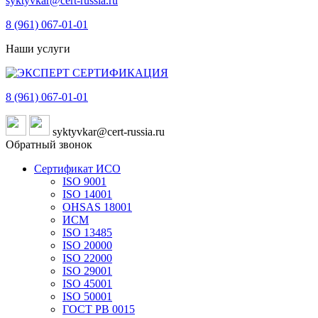
syktyvkar@cert-russia.ru
8 (961)
067-01-01
Наши услуги
8 (961)
067-01-01
syktyvkar@cert-russia.ru
Обратный звонок
Сертификат ИСО
ISO 9001
ISO 14001
OHSAS 18001
ИСМ
ISO 13485
ISO 20000
ISO 22000
ISO 29001
ISO 45001
ISO 50001
ГОСТ РВ 0015