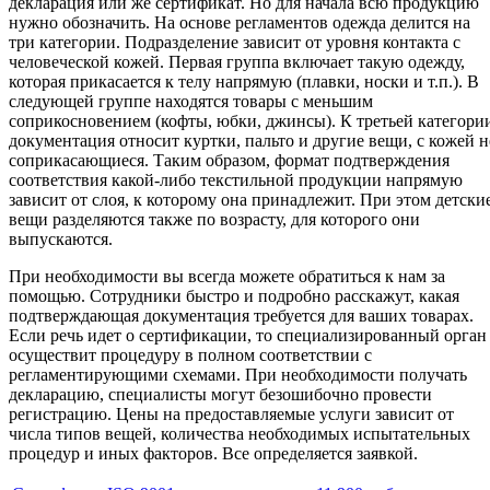
декларация или же сертификат. Но для начала всю продукцию
нужно обозначить. На основе регламентов одежда делится на
три категории. Подразделение зависит от уровня контакта с
человеческой кожей. Первая группа включает такую одежду,
которая прикасается к телу напрямую (плавки, носки и т.п.). В
следующей группе находятся товары с меньшим
соприкосновением (кофты, юбки, джинсы). К третьей категори
документация относит куртки, пальто и другие вещи, с кожей н
соприкасающиеся. Таким образом, формат подтверждения
соответствия какой-либо текстильной продукции напрямую
зависит от слоя, к которому она принадлежит. При этом детски
вещи разделяются также по возрасту, для которого они
выпускаются.
При необходимости вы всегда можете обратиться к нам за
помощью. Сотрудники быстро и подробно расскажут, какая
подтверждающая документация требуется для ваших товарах.
Если речь идет о сертификации, то специализированный орган
осуществит процедуру в полном соответствии с
регламентирующими схемами. При необходимости получать
декларацию, специалисты могут безошибочно провести
регистрацию. Цены на предоставляемые услуги зависит от
числа типов вещей, количества необходимых испытательных
процедур и иных факторов. Все определяется заявкой.