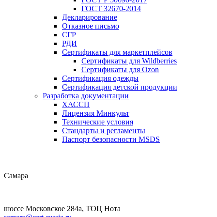
ГОСТ 32670-2014
Декларирование
Отказное письмо
СГР
РДИ
Сертификаты для маркетплейсов
Сертификаты для Wildberries
Сертификаты для Ozon
Сертификация одежды
Сертификация детской продукции
Разработка документации
ХАССП
Лицензия Минкульт
Технические условия
Стандарты и регламенты
Паспорт безопасности MSDS
Самара
шоссе Московское 284а, ТОЦ Нота