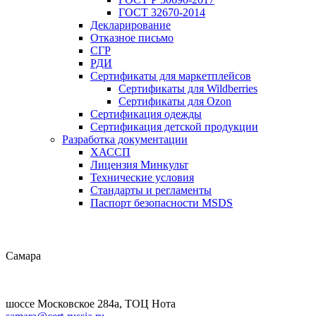
ГОСТ 32670-2014
Декларирование
Отказное письмо
СГР
РДИ
Сертификаты для маркетплейсов
Сертификаты для Wildberries
Сертификаты для Ozon
Сертификация одежды
Сертификация детской продукции
Разработка документации
ХАССП
Лицензия Минкульт
Технические условия
Стандарты и регламенты
Паспорт безопасности MSDS
Самара
шоссе Московское 284а, ТОЦ Нота