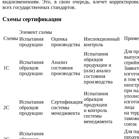
видоизменениям. Это, в свою очередь, влечет корректиров
всех государственных стандартов.
Схемы сертификации
Элемент схемы
Схемы
Приме
Испытания
Оценка
Инспекционный
продукции
производства
контроль
Для п
Испытания
выпус
образцов
Испытания
Анализ
серий
продукции и
1С
образцов
состояния
Заявит
(или) анализ
продукции
производства
изгото
состояния
в том 
производства
иност
при н
Испытания
уполн
образцов
изгото
Испытания
Сертификация
продукции
лица
2С
образцов
системы
и контроль
на тер
продукции
менеджмента
системы
тамож
менеджмента
союза
Для па
Испытания
проду