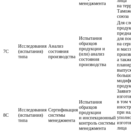
лица
менеджмента
на тер
Тамож
союза
Для с
продук
предна
Испытания
для по
образцов
на сер
Исследования
Анализ
продукции и
и масс
7С
(испытания)
состояния
(или) анализ
произв
типа
производства
состояния
а такж
производства
плани
выпус
большо
модиф
проду
Заявит
изгото
в том 
Испытания
иност
образцов
Исследования
Сертификация
при н
продукции
8С
(испытания)
системы
уполн
и инспекционный
типа
менеджмента
изгото
контроль системы
лица
менеджмента