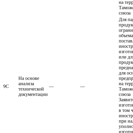
на тер
Тамож
союза
Для па
проду
ограни
объема
постав
иност
изгото
или дл
продук
предна
для ос
На основе
предп
анализа
на тер
9С
—
—
технической
Тамож
документации
союза
Заявит
изгото
в том 
иност
при н
уполн
изгото