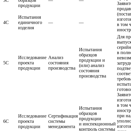
3С
образцов
—
—
Заявит
продукции
продав
(поста
Испытания
изгото
4С
единичного
—
—
в том 
изделия
иност
Для п
выпус
серийн
Испытания
в полн
образцов
Исследование
Анализ
невоз
продукции и
5С
проекта
состояния
затруд
(или) анализ
продукции
производства
подтве
состояния
соотве
производства
требов
испыт
готово
Заявит
изгото
в том 
Испытания
иност
образцов
при н
Исследование
Сертификация
продукции
уполн
6С
проекта
системы
и инспекционный
изгото
продукции
менеджмента
контроль системы