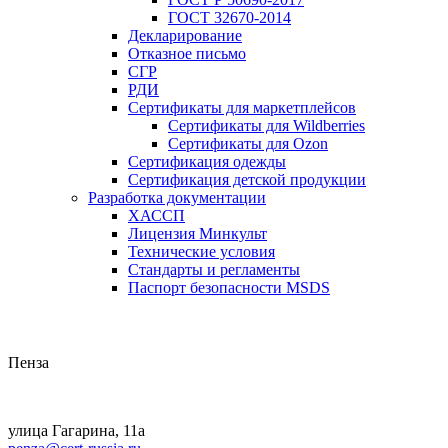
ГОСТ 32670-2014
Декларирование
Отказное письмо
СГР
РДИ
Сертификаты для маркетплейсов
Сертификаты для Wildberries
Сертификаты для Ozon
Сертификация одежды
Сертификация детской продукции
Разработка документации
ХАССП
Лицензия Минкульт
Технические условия
Стандарты и регламенты
Паспорт безопасности MSDS
Пенза
улица Гагарина, 11а