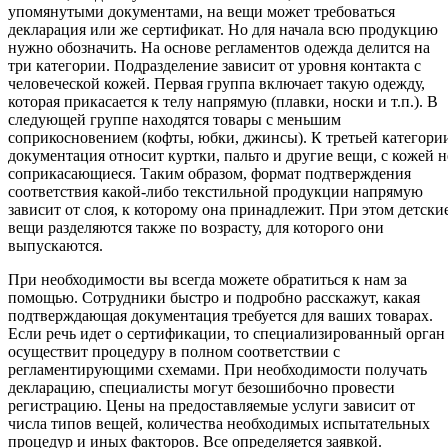
упомянутыми документами, на вещи может требоваться
декларация или же сертификат. Но для начала всю продукцию
нужно обозначить. На основе регламентов одежда делится на
три категории. Подразделение зависит от уровня контакта с
человеческой кожей. Первая группа включает такую одежду,
которая прикасается к телу напрямую (плавки, носки и т.п.). В
следующей группе находятся товары с меньшим
соприкосновением (кофты, юбки, джинсы). К третьей категори
документация относит куртки, пальто и другие вещи, с кожей н
соприкасающиеся. Таким образом, формат подтверждения
соответствия какой-либо текстильной продукции напрямую
зависит от слоя, к которому она принадлежит. При этом детски
вещи разделяются также по возрасту, для которого они
выпускаются.
При необходимости вы всегда можете обратиться к нам за
помощью. Сотрудники быстро и подробно расскажут, какая
подтверждающая документация требуется для ваших товарах.
Если речь идет о сертификации, то специализированный орган
осуществит процедуру в полном соответствии с
регламентирующими схемами. При необходимости получать
декларацию, специалисты могут безошибочно провести
регистрацию. Цены на предоставляемые услуги зависит от
числа типов вещей, количества необходимых испытательных
процедур и иных факторов. Все определяется заявкой.