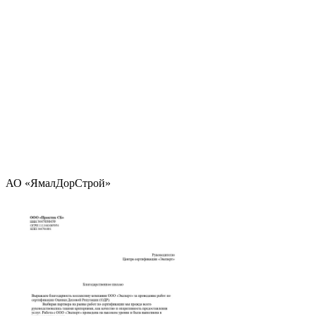
АО «ЯмалДорСтрой»