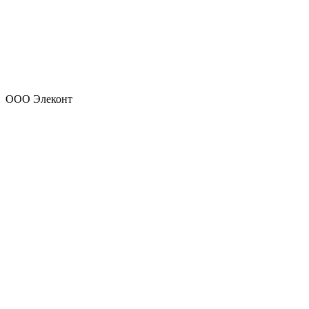
ООО Элеконт