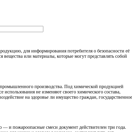
одукцию, для информирования потребителя о безопасности её
 вещества или материалы, которые могут представлять собой
од промышленного производства. Под химической продукцией
ссе использования не изменяют своего химического состава,
воздействие на здоровье ли имущество граждан, государственно
о — и пожароопасные смеси документ действителен три года.