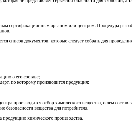
торая не представляет серьезной опасности для экологии, а так
ым сертификационным органом или центром. Процедура разрабо
апов.
тся список документов, которые следует собрать для проведен
цию о его составе;
дарт, по которому производится продукция;
нтра производится отбор химического вещества, о чем составля
ие безопасности вещества для потребителя.
на продукцию химического производства.