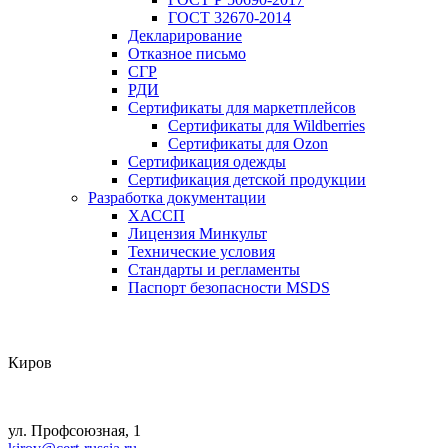
ГОСТ 32670-2014
Декларирование
Отказное письмо
СГР
РДИ
Сертификаты для маркетплейсов
Сертификаты для Wildberries
Сертификаты для Ozon
Сертификация одежды
Сертификация детской продукции
Разработка документации
ХАССП
Лицензия Минкульт
Технические условия
Стандарты и регламенты
Паспорт безопасности MSDS
Киров
ул. Профсоюзная, 1