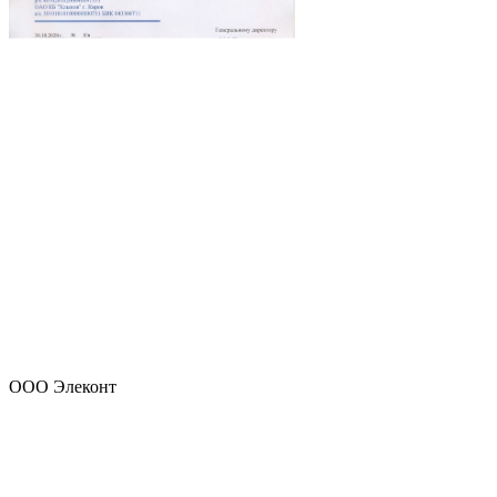
ООО Элеконт