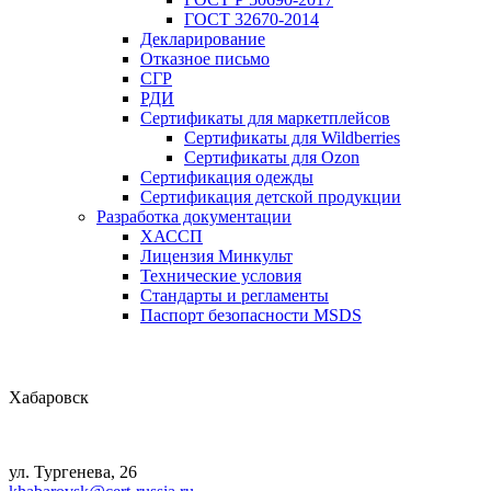
ГОСТ 32670-2014
Декларирование
Отказное письмо
СГР
РДИ
Сертификаты для маркетплейсов
Сертификаты для Wildberries
Сертификаты для Ozon
Сертификация одежды
Сертификация детской продукции
Разработка документации
ХАССП
Лицензия Минкульт
Технические условия
Стандарты и регламенты
Паспорт безопасности MSDS
Хабаровск
ул. Тургенева, 26