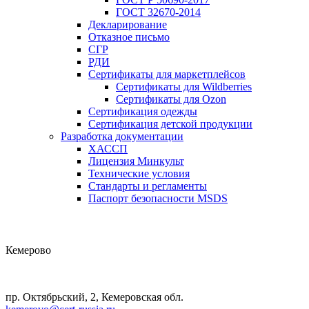
ГОСТ 32670-2014
Декларирование
Отказное письмо
СГР
РДИ
Сертификаты для маркетплейсов
Сертификаты для Wildberries
Сертификаты для Ozon
Сертификация одежды
Сертификация детской продукции
Разработка документации
ХАССП
Лицензия Минкульт
Технические условия
Стандарты и регламенты
Паспорт безопасности MSDS
Кемерово
пр. Октябрьский, 2, Кемеровская обл.