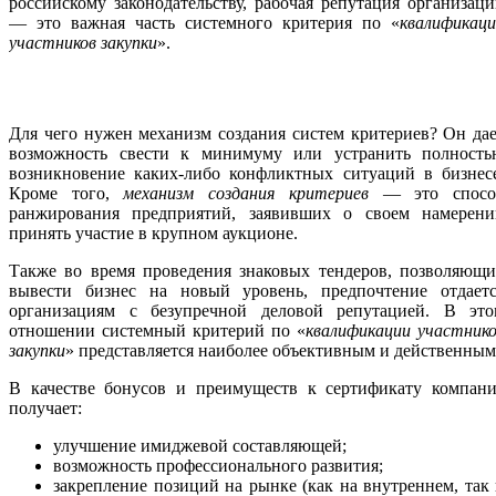
российскому законодательству, рабочая репутация организац
— это важная часть системного критерия по «
квалификац
участников закупки
».
Для чего нужен механизм создания систем критериев? Он да
возможность свести к минимуму или устранить полность
возникновение каких-либо конфликтных ситуаций в бизнесе
Кроме того,
механизм создания критериев
— это спосо
ранжирования предприятий, заявивших о своем намерени
принять участие в крупном аукционе.
Также во время проведения знаковых тендеров, позволяющи
вывести бизнес на новый уровень, предпочтение отдаетс
организациям с безупречной деловой репутацией. В это
отношении системный критерий по «
квалификации участник
закупки
» представляется наиболее объективным и действенным
В качестве бонусов и преимуществ к сертификату компани
получает:
улучшение имиджевой составляющей;
возможность профессионального развития;
закрепление позиций на рынке (как на внутреннем, так