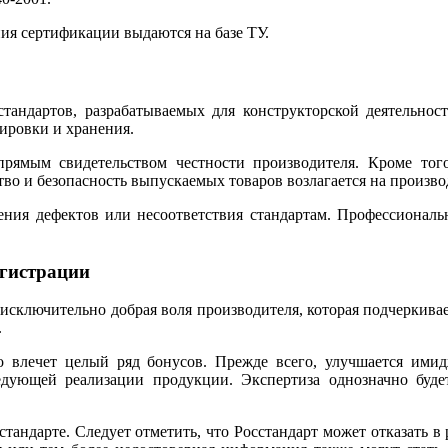
ия сертификации выдаются на базе ТУ.
андартов, разрабатываемых для конструкторской деятельност
ировки и хранения.
прямым свидетельством честности производителя. Кроме тог
ство и безопасность выпускаемых товаров возлагается на произво
жения дефектов или несоответствия стандартам. Профессиона
егистрации
 исключительно добрая воля производителя, которая подчеркивае
.
о влечет целый ряд бонусов. Прежде всего, улучшается имид
едующей реализации продукции. Экспертиза однозначно будет
андарте. Следует отметить, что Росстандарт может отказать в 