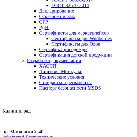
ГОСТ 32670-2014
Декларирование
Отказное письмо
СГР
РДИ
Сертификаты для маркетплейсов
Сертификаты для Wildberries
Сертификаты для Ozon
Сертификация одежды
Сертификация детской продукции
Разработка документации
ХАССП
Лицензия Минкульт
Технические условия
Стандарты и регламенты
Паспорт безопасности MSDS
Калининград
пр. Московский, 40