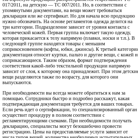
017/2011, на детскую — ТС 007/2011. Но, в соответствии с
упомянутыми документами, на вещи может требоваться
декларация или же сертификат. Но для начала всю продукцию
нужно обозначить. На основе регламентов одежда делится на
три категории. Подразделение зависит от уровня контакта с
человеческой кожей. Первая группа включает такую одежду,
которая прикасается к телу напрямую (плавки, носки и т.п.). В
следующей группе находятся товары с меньшим
соприкосновением (кофты, юбки, джинсы). К третьей категори
документация относит куртки, пальто и другие вещи, с кожей н
соприкасающиеся. Таким образом, формат подтверждения
соответствия какой-либо текстильной продукции напрямую
зависит от слоя, к которому она принадлежит. При этом детски
вещи разделяются также по возрасту, для которого они
выпускаются.
При необходимости вы всегда можете обратиться к нам за
помощью. Сотрудники быстро и подробно расскажут, какая
подтверждающая документация требуется для ваших товарах.
Если речь идет о сертификации, то специализированный орган
осуществит процедуру в полном соответствии с
регламентирующими схемами. При необходимости получать
декларацию, специалисты могут безошибочно провести
регистрацию. Цены на предоставляемые услуги зависит от
числа типов вещей, количества необходимых испытательных