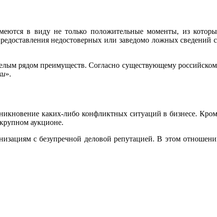
меются в виду не только положительные моменты, из которы
предоставления недостоверных или заведомо ложных сведений 
я целым рядом преимуществ. Согласно существующему российско
ки
».
зникновение каких-либо конфликтных ситуаций в бизнесе. Кро
 крупном аукционе.
анизациям с безупречной деловой репутацией. В этом отношен