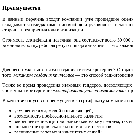
Преимущества
В данный перечень входят компании, уже прошедшие оценк
складывается имидж компании вообще и руководства в частн
стороны предприятия или организации.
Стоимость сертификата невелика, она составляет всего 39 00
законодательству, рабочая репутация организации — это важная
Для чего нужен механизм создания систем критериев? Он дае
того,
механизм создания критериев
— это способ ранжирования
Также во время проведения знаковых тендеров, позволяющих 
системный критерий по «
квалификации участников закупки
» п
В качестве бонусов и преимуществ к сертификату компания по
улучшение имиджевой составляющей;
возможность профессионального развития;
закрепление позиций на рынке (как на внутреннем, так и
повышение привлекательности для инвесторов;
расширение деловых и клиентских связей;