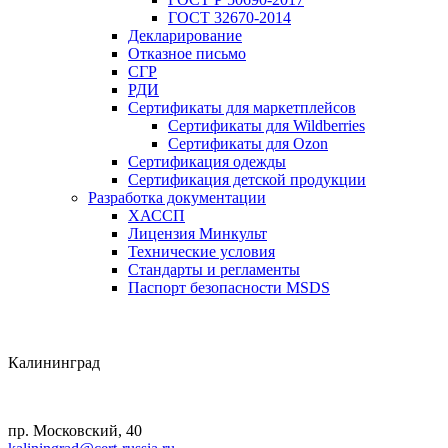
ГОСТ 32670-2014
Декларирование
Отказное письмо
СГР
РДИ
Сертификаты для маркетплейсов
Сертификаты для Wildberries
Сертификаты для Ozon
Сертификация одежды
Сертификация детской продукции
Разработка документации
ХАССП
Лицензия Минкульт
Технические условия
Стандарты и регламенты
Паспорт безопасности MSDS
Калининград
пр. Московский, 40