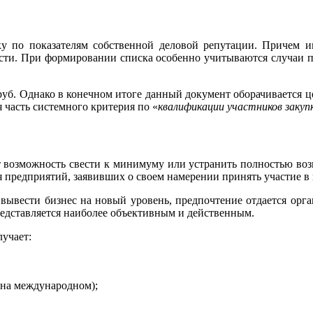
у по показателям собственной деловой репутации. Причем и
ости. При формировании списка особенно учитываются случаи 
0 руб. Однако в конечном итоге данный документ оборачиваетс
 часть системного критерия по «
квалификации участников закуп
т возможность свести к минимуму или устранить полностью во
 предприятий, заявивших о своем намерении принять участие в
вывести бизнес на новый уровень, предпочтение отдается орг
редставляется наиболее объективным и действенным.
лучает:
 на международном);